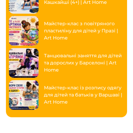
Кашкайші (4+) | Art Home
Майстер-клас з повітряного
пластиліну для дітей у Празі |
Art Home
Танцювальні заняття для дітей
та дорослих у Барселоні | Art
Home
Майстер-клас із розпису одягу
для дітей та батьків у Варшаві |
Art Home