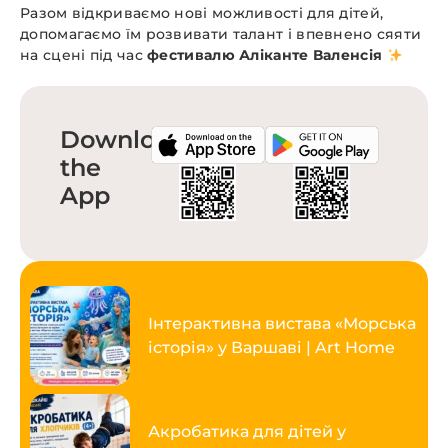
Разом відкриваємо нові можливості для дітей,
допомагаємо їм розвивати талант і впевнено сяяти
на сцені під час
фестивалю Аліканте Валенсія
Download
the
App
Інтерактивна вистава «Морська
історія» у Варшаві | Art Home
Акробатика для дітей у