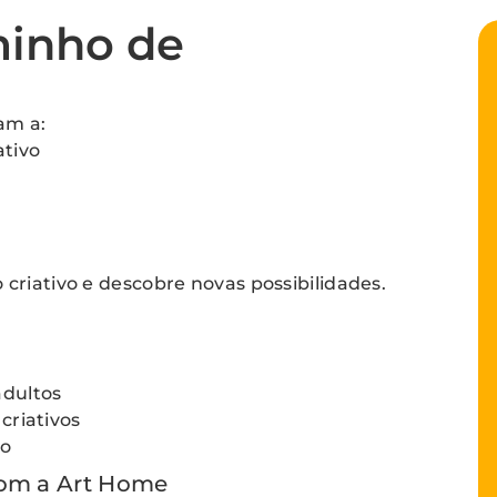
minho de
am a:
ativo
criativo e descobre novas possibilidades.
adultos
 criativos
ão
com a Art Home