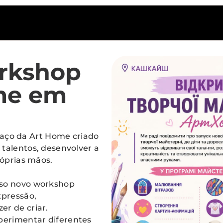
rkshop
ome em
aço da Art Home criado
 talentos, desenvolver a
róprias mãos.
sso novo workshop
xpressão,
er de criar.
xperimentar diferentes