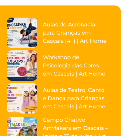
Aulas de Acrobacia
para Crianças em
Cascais (4+) | Art Home
Workshop de
Psicologia das Cores
em Cascais | Art Home
Aulas de Teatro, Canto
e Dança para Crianças
em Cascais | Art Home
Campo Criativo
ArtMakers em Cascais –