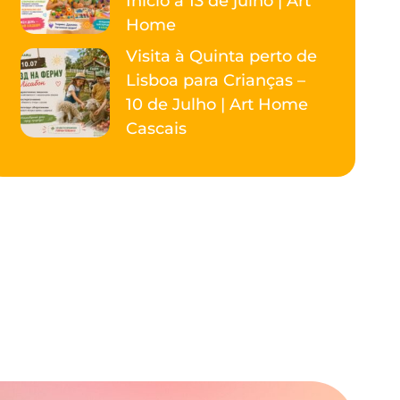
Início a 13 de julho | Art
Home
Visita à Quinta perto de
Lisboa para Crianças –
10 de Julho | Art Home
Cascais