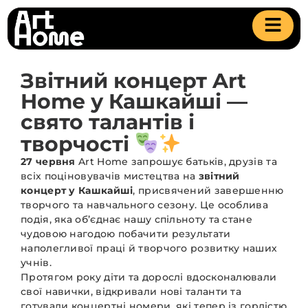
Звітний концерт Art
Home у Кашкайші —
свято талантів і
творчості
27 червня
Art Home запрошує батьків, друзів та
всіх поціновувачів мистецтва на
звітний
концерт у Кашкайші
, присвячений завершенню
творчого та навчального сезону. Це особлива
подія, яка об’єднає нашу спільноту та стане
чудовою нагодою побачити результати
наполегливої праці й творчого розвитку наших
учнів.
Протягом року діти та дорослі вдосконалювали
свої навички, відкривали нові таланти та
готували концертні номери, які тепер із гордістю