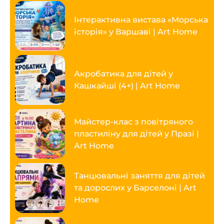
Інтерактивна вистава «Морська
історія» у Варшаві | Art Home
Акробатика для дітей у
Кашкайші (4+) | Art Home
Майстер-клас з повітряного
пластиліну для дітей у Празі |
Art Home
Танцювальні заняття для дітей
та дорослих у Барселоні | Art
Home