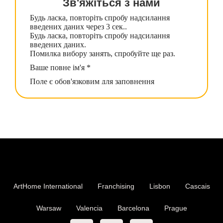
Зв'яжіться з нами
ArtHome International
Franchising
Lisbon
Cascais
Warsaw
Valencia
Barcelona
Prague