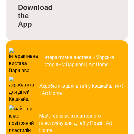
Download
the
App
Інтерактивна вистава «Морська
історія» у Варшаві | Art Home
Акробатика для дітей у Кашкайші (4+)
| Art Home
Майстер-клас з повітряного
пластиліну для дітей у Празі | Art
Home