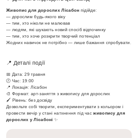
Живопис для дорослих Лісабон
підійде:
— дорослим будь-якого віку
— тим, хто ніколи не малював
— людям, які шукають новий спосіб відпочинку
— тим, хто хоче розкрити творчий потенціал
Жодних навичок не потрібно — лише бажання спробувати.
📍 Деталі події
📅 Дата: 29 травня
🕖 Час: 19:00
📍 Локація: Лісабон
🎨 Формат: арт-заняття з живопису для дорослих
🖌️ Рівень: без досвіду
Дозвольте собі творити, експериментувати з кольором і
провести вечір у стані натхнення під час
живопису для
дорослих у Лісабоні
✨