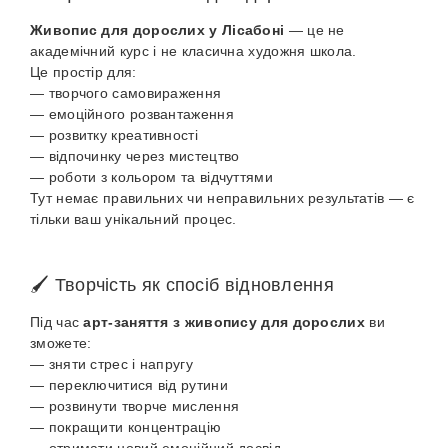
Живопис для дорослих у Лісабоні
— це не
академічний курс і не класична художня школа.
Це простір для:
— творчого самовираження
— емоційного розвантаження
— розвитку креативності
— відпочинку через мистецтво
— роботи з кольором та відчуттями
Тут немає правильних чи неправильних результатів — є
тільки ваш унікальний процес.
🖌️ Творчість як спосіб відновлення
Під час
арт-заняття з живопису для дорослих
ви
зможете:
— зняти стрес і напругу
— переключитися від рутини
— розвинути творче мислення
— покращити концентрацію