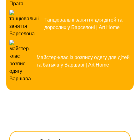
Танцювальні заняття для дітей та
дорослих у Барселоні | Art Home
Майстер-клас із розпису одягу для дітей
та батьків у Варшаві | Art Home