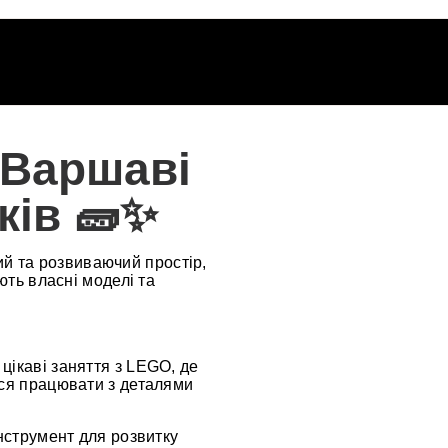
 Варшаві
ків 🧱✨
й та розвиваючий простір,
ють власні моделі та
цікаві заняття з LEGO, де
ся працювати з деталями
.
нструмент для розвитку