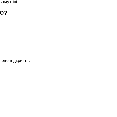
ому віці.
GO?
нове відкриття.