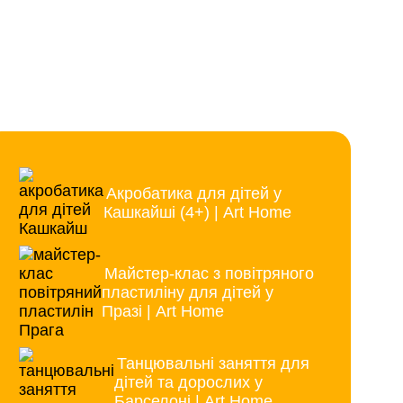
Акробатика для дітей у
Кашкайші (4+) | Art Home
Майстер-клас з повітряного
пластиліну для дітей у
Празі | Art Home
Танцювальні заняття для
дітей та дорослих у
Барселоні | Art Home