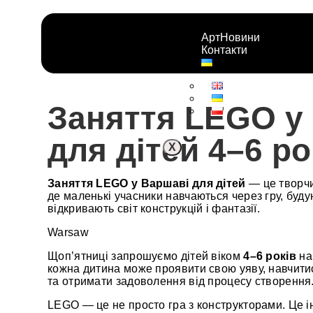
АртНовини
Контакти
Заняття LEGO у
для дітей 4–6 ро
X
Заняття LEGO у Варшаві для дітей
— це творчи
де маленькі учасники навчаються через гру, буду
відкривають світ конструкцій і фантазії.
Warsaw
Щоп’ятниці запрошуємо дітей віком
4–6 років
на 
кожна дитина може проявити свою уяву, навчити
та отримати задоволення від процесу створення
LEGO — це не просто гра з конструкторами. Це і