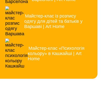
Майстер-клас із розпису
одягу для дітей та батьків у
Варшаві | Art Home
Майстер-клас «Психологія
кольору» в Кашкайші | Art
Home