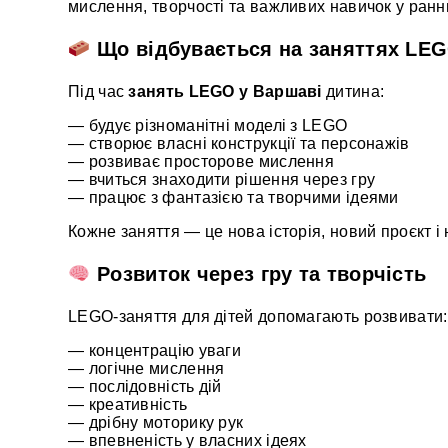
мислення, творчості та важливих навичок у раннь
Що відбувається на заняттях LE
Під час
занять LEGO у Варшаві
дитина:
— будує різноманітні моделі з LEGO
— створює власні конструкції та персонажів
— розвиває просторове мислення
— вчиться знаходити рішення через гру
— працює з фантазією та творчими ідеями
Кожне заняття — це нова історія, новий проєкт і 
Розвиток через гру та творчість
LEGO-заняття для дітей допомагають розвивати:
— концентрацію уваги
— логічне мислення
— послідовність дій
— креативність
— дрібну моторику рук
— впевненість у власних ідеях