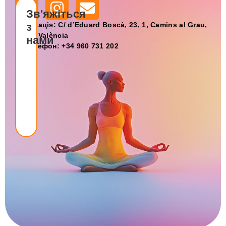
Зв'яжіться
📍 Локація:
з
C/ d’Eduard Boscà, 23, 1, Camins al Grau,
46023 València
нами
📞 Телефон:
+34 960 731 202