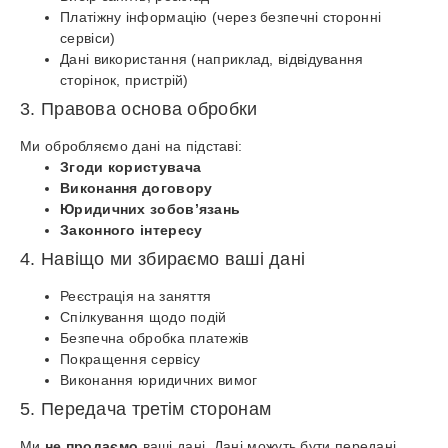
Платіжну інформацію (через безпечні сторонні
сервіси)
Дані використання (наприклад, відвідування
сторінок, пристрій)
3. Правова основа обробки
Ми обробляємо дані на підставі:
Згоди користувача
Виконання договору
Юридичних зобов’язань
Законного інтересу
4. Навіщо ми збираємо ваші дані
Реєстрація на заняття
Спілкування щодо подій
Безпечна обробка платежів
Покращення сервісу
Виконання юридичних вимог
5. Передача третім сторонам
Ми
не продаємо
ваші дані. Дані можуть бути передані