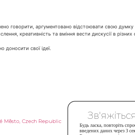
внено говорити, аргументовано відстоювати свою думку 
слення, креативність та вміння вести дискусії в різних
о доносити свої ідеї.
Зв'яжітьс
vé Město, Czech Republic