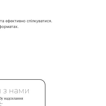
та ефективно спілкуватися.
 форматах.
я з нами