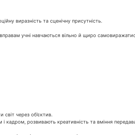
ційну виразність та сценічну присутність.
вправам учні навчаються вільно й щиро самовиражатися.
и світ через об’єктив.
м і кадром, розвивають креативність та вміння передава