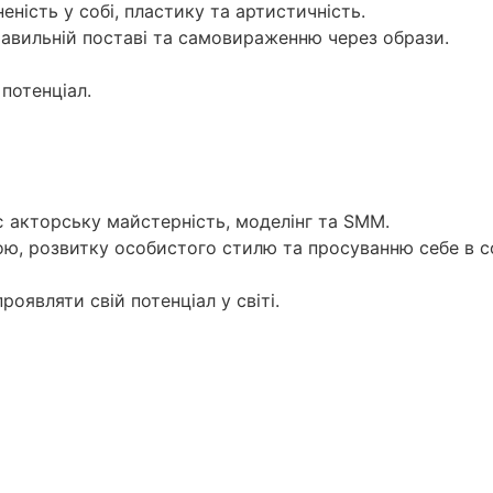
еність у собі, пластику та артистичність.
равильній поставі та самовираженню через образи.
потенціал.
є акторську майстерність, моделінг та SMM.
рою, розвитку особистого стилю та просуванню себе в 
оявляти свій потенціал у світі.