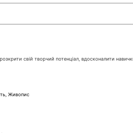
зкрити свій творчий потенціал, вдосконалити навички 
сть, Живопис