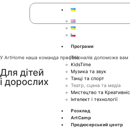
Програми
У ArtHome наша команда професіоналів допоможе вам ро
Trio
KidsTime
Для дітей
Музика та звук
Танці та спорт
і дорослих
Театр, сцена та медіа
Мистецтво та Креативні
Інтелект і технології
Розклад
ArtCamp
Продюсерський центр