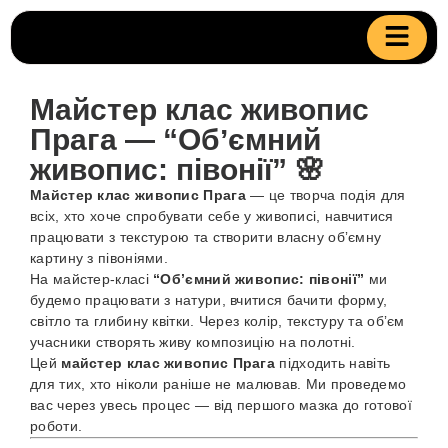
Майстер клас живопис
Прага — “Обʼємний
живопис: півонії” 🌸
Майстер клас живопис Прага
— це творча подія для
всіх, хто хоче спробувати себе у живописі, навчитися
працювати з текстурою та створити власну обʼємну
картину з півоніями.
На майстер-класі
“Обʼємний живопис: півонії”
ми
будемо працювати з натури, вчитися бачити форму,
світло та глибину квітки. Через колір, текстуру та обʼєм
учасники створять живу композицію на полотні.
Цей
майстер клас живопис Прага
підходить навіть
для тих, хто ніколи раніше не малював. Ми проведемо
вас через увесь процес — від першого мазка до готової
роботи.