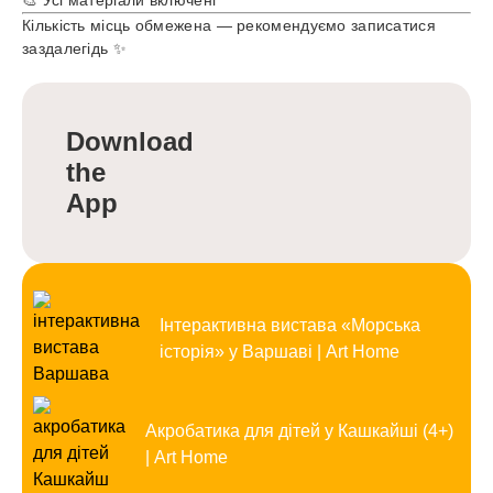
🎨 Усі матеріали включені
Кількість місць обмежена — рекомендуємо записатися
заздалегідь ✨
Download
the
App
Інтерактивна вистава «Морська
історія» у Варшаві | Art Home
Акробатика для дітей у Кашкайші (4+)
| Art Home