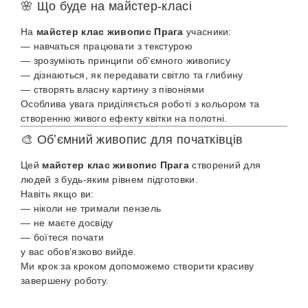
🌸 Що буде на майстер-класі
На
майстер клас живопис Прага
учасники:
— навчаться працювати з текстурою
— зрозуміють принципи обʼємного живопису
— дізнаються, як передавати світло та глибину
— створять власну картину з півоніями
Особлива увага приділяється роботі з кольором та
створенню живого ефекту квітки на полотні.
🎨 Обʼємний живопис для початківців
Цей
майстер клас живопис Прага
створений для
людей з будь-яким рівнем підготовки.
Навіть якщо ви:
— ніколи не тримали пензель
— не маєте досвіду
— боїтеся почати
у вас обовʼязково вийде.
Ми крок за кроком допоможемо створити красиву
завершену роботу.