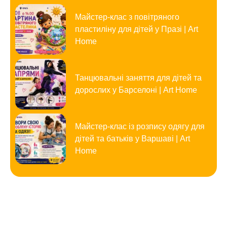
Майстер-клас з повітряного
пластиліну для дітей у Празі | Art
Home
Танцювальні заняття для дітей та
дорослих у Барселоні | Art Home
Майстер-клас із розпису одягу для
дітей та батьків у Варшаві | Art
Home