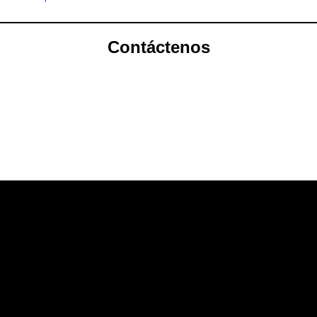
Contáctenos
Franchising
Lisbon
Cascais
Warsaw
Valencia
Copyright © 2026 ArtHome International