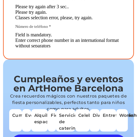
Cumpleaños y eventos
en ArtHome Barcelona
Crea recuerdos mágicos con nuestros paquetes de
fiesta personalizables, perfectos tanto para niños
como para adultos.
Cumpleaños
Eventos
Alquilar
Fiestas
Servicio
Celebraciones
Diversión
Entretenimien
Worksh
espacios
de
catering