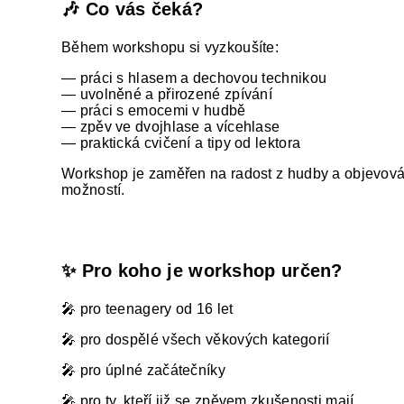
🎶 Co vás čeká?
Během workshopu si vyzkoušíte:
— práci s hlasem a dechovou technikou
— uvolněné a přirozené zpívání
— práci s emocemi v hudbě
— zpěv ve dvojhlase a vícehlase
— praktická cvičení a tipy od lektora
Workshop je zaměřen na radost z hudby a objevová
možností.
✨ Pro koho je workshop určen?
🎤 pro teenagery od 16 let
🎤 pro dospělé všech věkových kategorií
🎤 pro úplné začátečníky
🎤 pro ty, kteří již se zpěvem zkušenosti mají