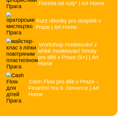
„Florista od nuly“ | Art Home
Kurz rétoriky pro dospělé v
Praze | Art Home
Workshop modelování z
lehké modelovací hmoty
pro děti v Praze (5+) | Art
Home
Cash Flow pro děti v Praze –
Finanční hra 9. července | Art
Home