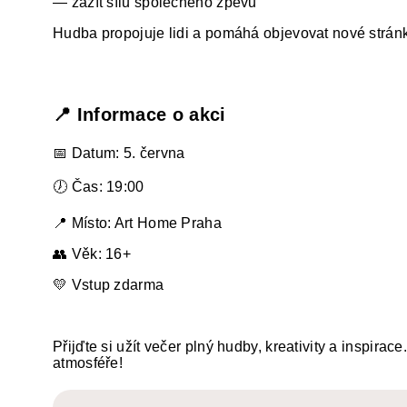
— zažít sílu společného zpěvu
Hudba propojuje lidi a pomáhá objevovat nové strán
📍 Informace o akci
📅 Datum: 5. června
🕖 Čas: 19:00
📍 Místo: Art Home Praha
👥 Věk: 16+
💛 Vstup zdarma
Přijďte si užít večer plný hudby, kreativity a inspira
atmosféře!