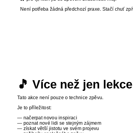
Není potřeba žádná předchozí praxe. Stačí chuť zpí
🎵 Více než jen lekc
Tato akce není pouze o technice zpěvu.
Je to příležitost:
— načerpat novou inspiraci
— poznat nové lidi se stejným zájmem
— získat větší jistotu ve svém projevu