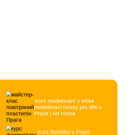
Kurz modelování z lehké
modelovací hmoty pro děti v
Praze | Art Home
Kurz floristiku v Praze