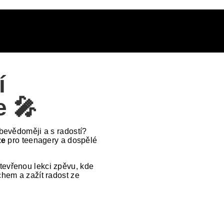
í
e 🎤
ebevědoměji a s radostí?
ze
pro teenagery a dospělé
tevřenou lekci zpěvu, kde
chem a zažít radost ze